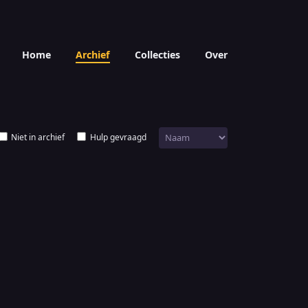
Home
Archief
Collecties
Over
Niet in archief
Hulp gevraagd