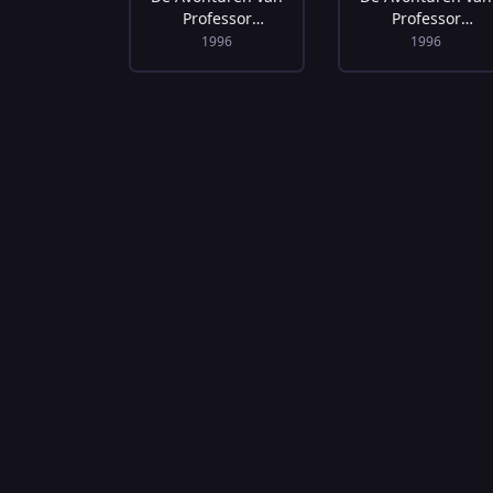
Professor
Professor
Geinstein -
Geinstein - Licht 
1996
1996
Energie
Geluid