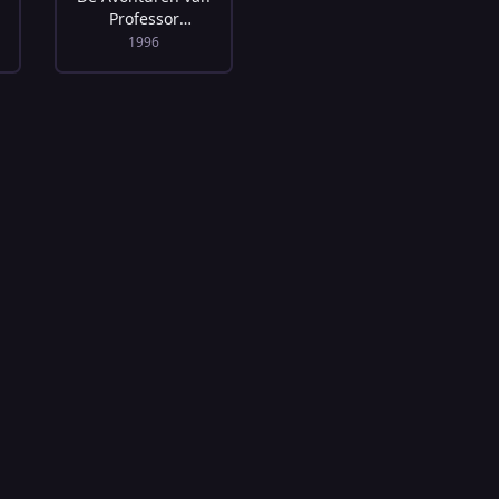
Professor
&
Geinstein - Lucht &
1996
Water