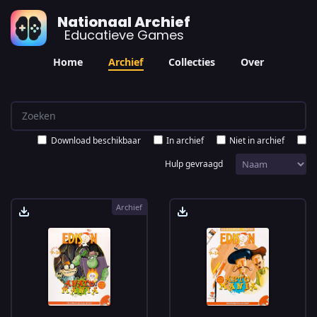
Nationaal Archief
Educatieve Games
Home
Archief
Collecties
Over
Download beschikbaar
In archief
Niet in archief
Hulp gevraagd
Archief