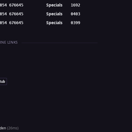
Specials
054 676645
1692
Specials
054 676645
0403
Specials
054 676645
0399
RNE LINKS
Hub
uden
(26ms)