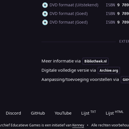
💿
DVD formaat (Uitstekend)
ISBN
9 789
💿
DVD formaat (Goed)
ISBN
9 789
💿
DVD formaat (Goed)
ISBN
9 789
EXTE
Meer informatie via
Bibliotheek.nl
Digitale volledige versie via
Archive.org
Aanpassing/toevoeging voorstellen via
Git
TXT
HTML
Discord
GitHub
YouTube
Lijst
Lijst
rchief Educatieve Games is een initiatief van
Kenney
•
Alle rechten voorbeho