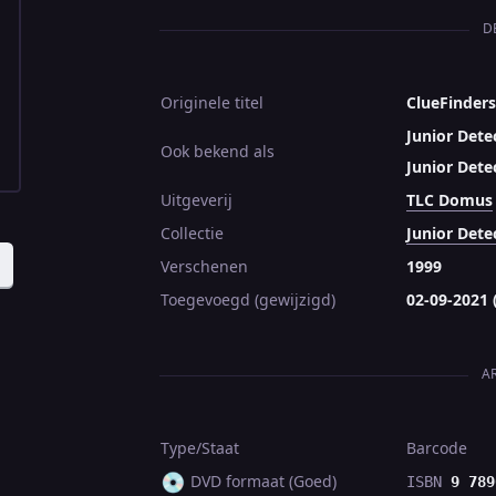
D
Originele titel
ClueFinders
Junior Dete
Ook bekend als
Junior Dete
Uitgeverij
TLC Domus
Collectie
Junior Dete
Verschenen
1999
Toegevoegd (gewijzigd)
02-09-2021 
A
Type/Staat
Barcode
💿
DVD formaat (Goed)
ISBN
9 789