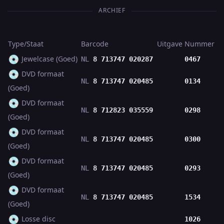
ARCHIEF
Type/Staat
Barcode
Uitgave
Nummer
💿
Jewelcase (Goed)
NL
8 713747 020287
0467
💿
DVD formaat
NL
8 713747 020485
0134
(Goed)
💿
DVD formaat
NL
8 712823 035559
0298
(Goed)
💿
DVD formaat
NL
8 713747 020485
0300
(Goed)
💿
DVD formaat
NL
8 713747 020485
0293
(Goed)
💿
DVD formaat
NL
8 713747 020485
1534
(Goed)
💿
Losse disc
1026