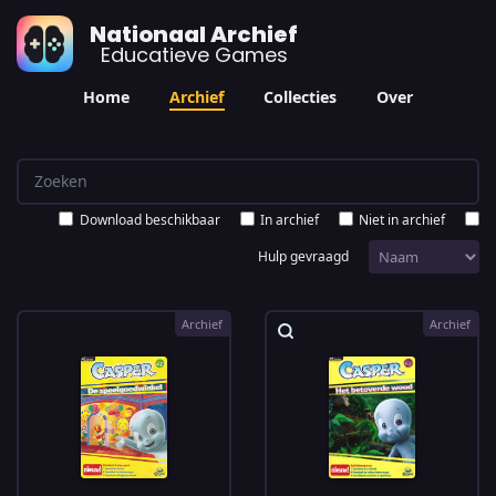
Nationaal Archief
Educatieve Games
Home
Archief
Collecties
Over
Download beschikbaar
In archief
Niet in archief
Hulp gevraagd
Archief
Archief