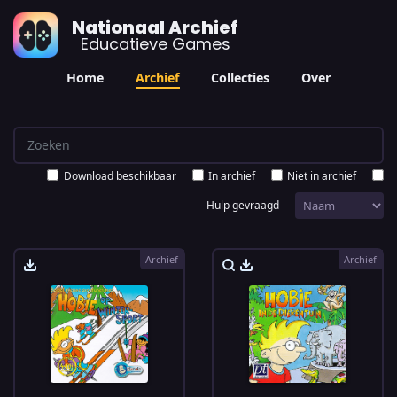
Nationaal Archief
Educatieve Games
Home
Archief
Collecties
Over
Download beschikbaar
In archief
Niet in archief
Hulp gevraagd
Archief
Archief