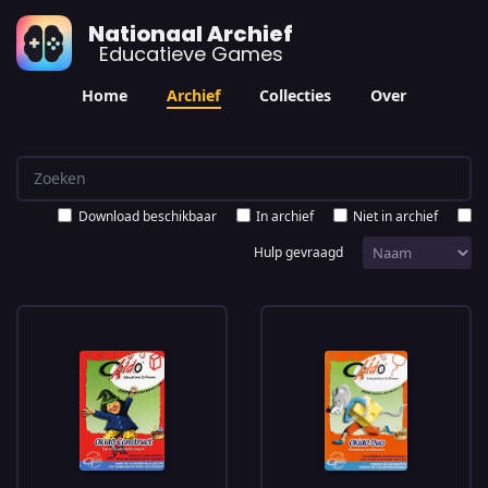
Nationaal Archief
Educatieve Games
Home
Archief
Collecties
Over
Download beschikbaar
In archief
Niet in archief
Hulp gevraagd