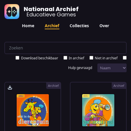
Nationaal Archief
Educatieve Games
Home
Archief
Collecties
Over
Download beschikbaar
In archief
Niet in archief
Hulp gevraagd
Archief
Archief