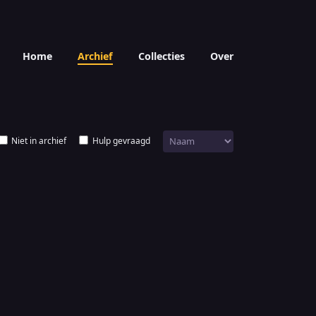
Home
Archief
Collecties
Over
Niet in archief
Hulp gevraagd