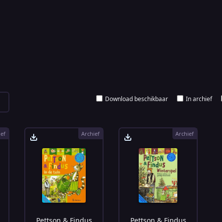
Download beschikbaar
In archief
ief
Archief
Archief
Pettson & Findus
Pettson & Findus