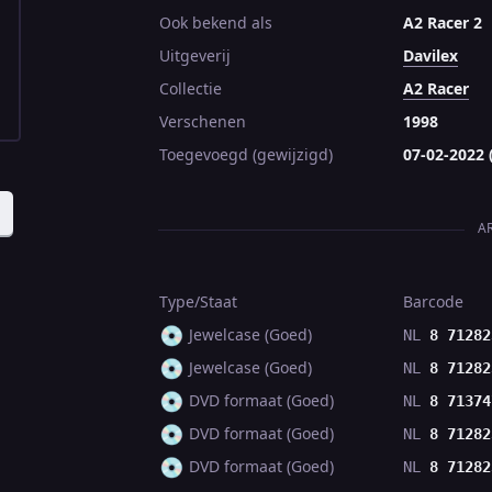
Ook bekend als
A2 Racer 2
Uitgeverij
Davilex
Collectie
A2 Racer
Verschenen
1998
Toegevoegd (gewijzigd)
07-02-2022 
A
Type/Staat
Barcode
💿
Jewelcase (Goed)
NL
8 71282
💿
Jewelcase (Goed)
NL
8 71282
💿
DVD formaat (Goed)
NL
8 71374
💿
DVD formaat (Goed)
NL
8 71282
💿
DVD formaat (Goed)
NL
8 71282