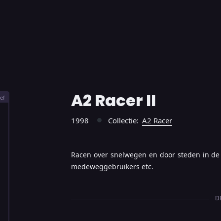
A2 Racer II
ef
1998
Collectie:
A2 Racer
●
Racen over snelwegen en door steden in de R
medeweggebruikers etc.
D