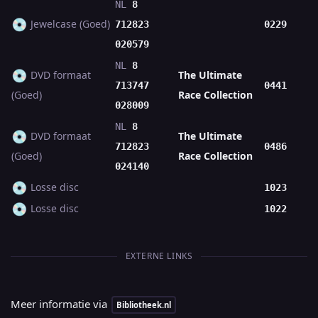
NL
8
💿
Jewelcase (Goed)
712823
0229
020579
NL
8
💿
DVD formaat
The Ultimate
713747
0441
(Goed)
Race Collection
028009
NL
8
💿
DVD formaat
The Ultimate
712823
0486
(Goed)
Race Collection
024140
💿
Losse disc
1023
💿
Losse disc
1022
EXTERNE LINKS
Meer informatie via
Bibliotheek.nl