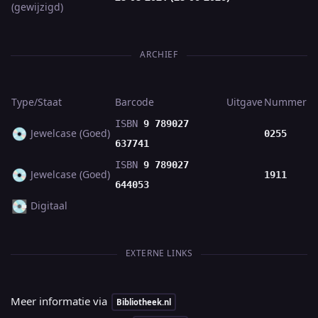
(gewijzigd)
ARCHIEF
Type/Staat
Barcode
Uitgave
Nummer
ISBN
9 789027
💿
Jewelcase (Goed)
0255
637741
ISBN
9 789027
💿
Jewelcase (Goed)
1911
644053
💽
Digitaal
EXTERNE LINKS
Meer informatie via
Bibliotheek.nl