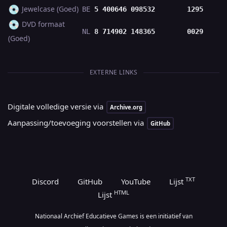
💿
Jewelcase (Goed)
BE
5 400646 098532
1295
💿
DVD formaat
NL
8 714902 148365
0029
(Goed)
EXTERNE LINKS
Digitale volledige versie via
Archive.org
Aanpassing/toevoeging voorstellen via
GitHub
TXT
Discord
GitHub
YouTube
Lijst
HTML
Lijst
Nationaal Archief Educatieve Games is een initiatief van