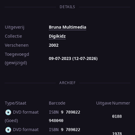
DETAILS
Uitgeverij
Bruna Multimedia
Collectie
Digikidz
Verschenen
2002
Toegevoegd
09-07-2023 (12-07-2026)
(gewijzigd)
ARCHIEF
Type/Staat
Barcode
Uitgave
Nummer
💿
DVD formaat
ISBN
9 789022
0188
(Goed)
948040
💿
DVD formaat
ISBN
9 789022
1978