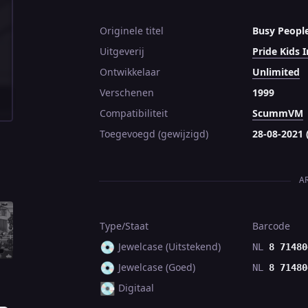
Originele titel
Busy Peopl
Uitgeverij
Pride Kids I
Ontwikkelaar
Unlimited
Verschenen
1999
Compatibiliteit
ScummVM
Toegevoegd (gewijzigd)
28-08-2021 
A
Type/Staat
Barcode
💿
Jewelcase (Uitstekend)
NL
8 71480
💿
Jewelcase (Goed)
NL
8 71480
💽
Digitaal