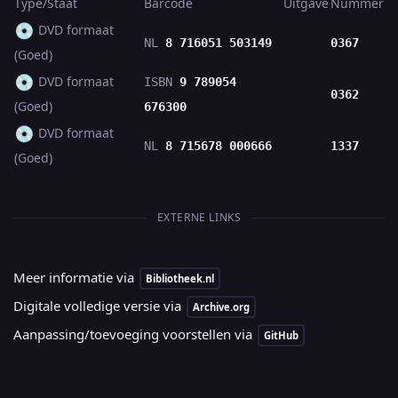
Type/Staat
Barcode
Uitgave
Nummer
💿
DVD formaat
NL
8 716051 503149
0367
(Goed)
💿
DVD formaat
ISBN
9 789054
0362
(Goed)
676300
💿
DVD formaat
NL
8 715678 000666
1337
(Goed)
EXTERNE LINKS
Meer informatie via
Bibliotheek.nl
Digitale volledige versie via
Archive.org
Aanpassing/toevoeging voorstellen via
GitHub