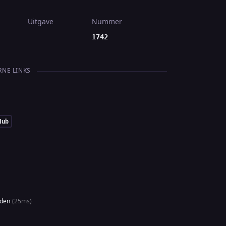
Uitgave
Nummer
1742
RNE LINKS
Hub
uden
(25ms)