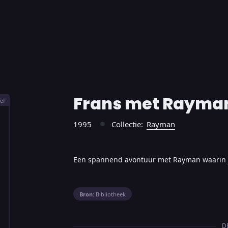
Frans met Rayman
ef
1995
Collectie:
Rayman
●
Een spannend avontuur met Rayman waarin je
Bron:
Bibliotheek
D