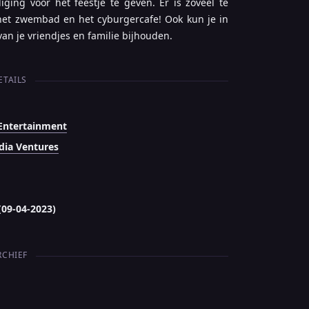
ing voor het feestje te geven. Er is zoveel te
 het zwembad en het cyburgercafe! Ook kun je in
van je vriendjes en familie bijhouden.
ETAILS
Entertainment
ia Ventures
(09-04-2023)
RCHIEF