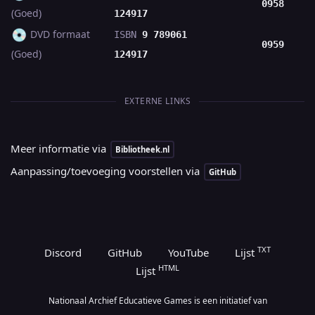
0958
(Goed)
124917
💿
DVD formaat
ISBN
9 789061
0959
(Goed)
124917
EXTERNE LINKS
Meer informatie via
Bibliotheek.nl
Aanpassing/toevoeging voorstellen via
GitHub
TXT
Discord
GitHub
YouTube
Lijst
HTML
Lijst
Nationaal Archief Educatieve Games is een initiatief van