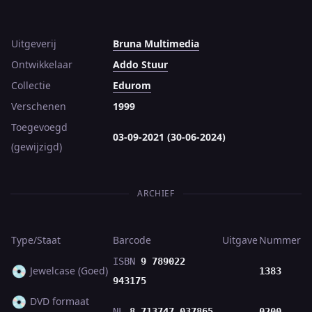
Uitgeverij
Bruna Multimedia
Ontwikkelaar
Addo Stuur
Collectie
Edurom
Verschenen
1999
Toegevoegd
03-09-2021 (30-06-2024)
(gewijzigd)
ARCHIEF
Type/Staat
Barcode
Uitgave
Nummer
ISBN
9 789022
💿
Jewelcase (Goed)
1383
943175
💿
DVD formaat
NL
8 713747 037865
0200