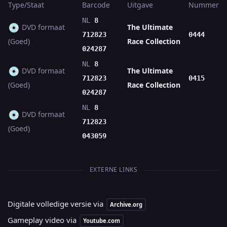
Type/Staat
Barcode
Uitgave
Nummer
NL
8
💿
DVD formaat
The Ultimate
712823
0444
(Goed)
Race Collection
024287
NL
8
💿
DVD formaat
The Ultimate
712823
0415
(Goed)
Race Collection
024287
NL
8
💿
DVD formaat
712823
(Goed)
043059
EXTERNE LINKS
Digitale volledige versie via
Archive.org
Gameplay video via
Youtube.com