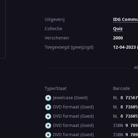
Uitgeverij
IDG Commun
Collectie
Quiz
Verschenen
2000
Toegevoegd (gewijzigd)
12-04-2023 
A
Type/Staat
Barcode
💿
Jewelcase (Goed)
NL
8 71567
💿
DVD formaat (Goed)
NL
8 71605
💿
DVD formaat (Goed)
NL
8 71605
💿
DVD formaat (Goed)
ISBN
9 789
💿
DVD formaat (Goed)
ISBN
9 789