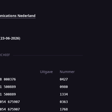
ications Nederland
(23-06-2026)
RCHIEF
Uitgave
Nummer
8 000376
0427
1 500889
0980
1 500889
1334
054 675907
0363
054 675907
1768