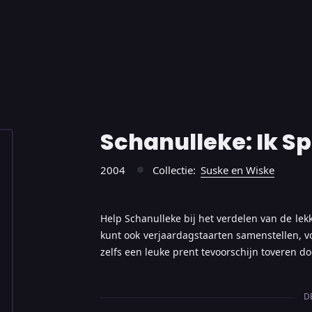
Schanulleke: Ik S
2004
Collectie:
Suske en Wiske
●
Help Schanulleke bij het verdelen van de lek
kunt ook verjaardagstaarten samenstellen, v
zelfs een leuke prent tevoorschijn toveren doo
D