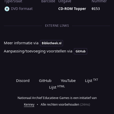
Type/Staat
Barcode
Uitgave
Nummer
💿
DVD formaat
CD-ROM Topper
0153
EXTERNE LINKS
Meer informatie via
Bibliotheek.nl
Aanpassing/toevoeging voorstellen via
GitHub
TXT
Discord
GitHub
YouTube
Lijst
HTML
Lijst
Nationaal Archief Educatieve Games is een initiatief van
Kenney
•
Alle rechten voorbehouden
(24ms)