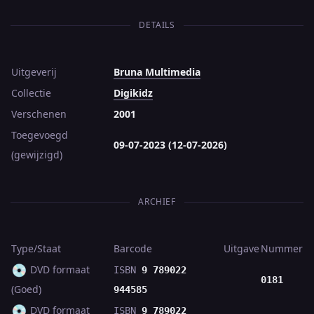
DETAILS
Uitgeverij
Bruna Multimedia
Collectie
Digikidz
Verschenen
2001
Toegevoegd
09-07-2023 (12-07-2026)
(gewijzigd)
ARCHIEF
Type/Staat
Barcode
Uitgave
Nummer
💿
DVD formaat
ISBN
9 789022
0181
(Goed)
944585
💿
DVD formaat
ISBN
9 789022