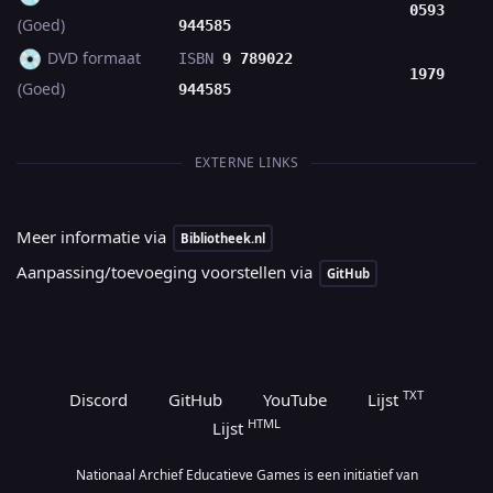
0593
(Goed)
944585
💿
DVD formaat
ISBN
9 789022
1979
(Goed)
944585
EXTERNE LINKS
Meer informatie via
Bibliotheek.nl
Aanpassing/toevoeging voorstellen via
GitHub
TXT
Discord
GitHub
YouTube
Lijst
HTML
Lijst
Nationaal Archief Educatieve Games is een initiatief van