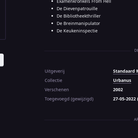
Examenkronkels From Hell
De Dievenpatrouille
De Bibliotheekthriller
De Breinmanipulator
De Keukeninspectie
D
Uitgeverij
Standaard 
Collectie
Urbanus
Verschenen
2002
Toegevoegd (gewijzigd)
27-05-2022 
A