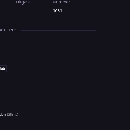
Uitgave
Nummer
1681
RNE LINKS
Hub
uden
(29ms)