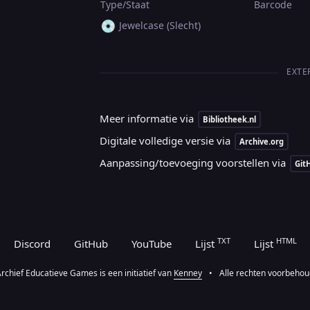
Type/Staat
Barcode
💿
Jewelcase (Slecht)
EXTE
Meer informatie via
Bibliotheek.nl
Digitale volledige versie via
Archive.org
Aanpassing/toevoeging voorstellen via
Git
TXT
HTML
Discord
GitHub
YouTube
Lijst
Lijst
rchief Educatieve Games is een initiatief van
Kenney
•
Alle rechten voorbeho