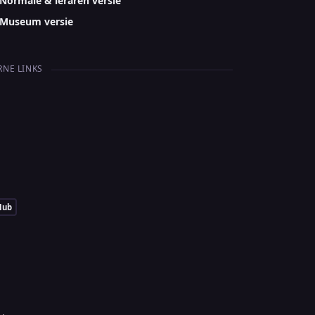
Normale & leraren versie
Museum versie
RNE LINKS
Hub