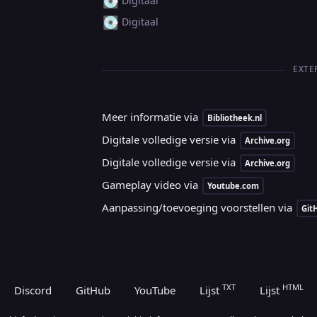
💽
Digitaal
💽
Digitaal
EXTE
Meer informatie via
Bibliotheek.nl
Digitale volledige versie via
Archive.org
Digitale volledige versie via
Archive.org
Gameplay video via
Youtube.com
Aanpassing/toevoeging voorstellen via
Git
TXT
HTML
Discord
GitHub
YouTube
Lijst
Lijst