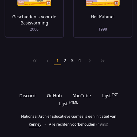
Geschiedenis voor de
Het Kabinet
Basisvorming
2000
1998
1
2
3
4
TXT
Discord
GitHub
YouTube
Lijst
HTML
Lijst
Nationaal Archief Educatieve Games is een initiatief van
Kenney
•
Alle rechten voorbehouden
(49ms)