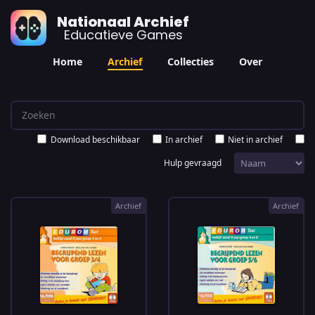
Nationaal Archief
Educatieve Games
Home
Archief
Collecties
Over
Download beschikbaar
In archief
Niet in archief
Hulp gevraagd
Archief
Archief