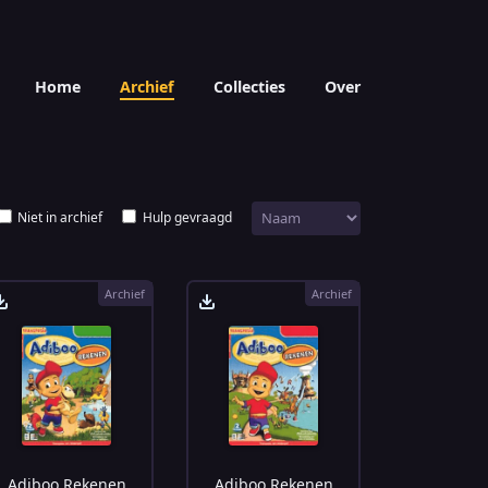
Home
Archief
Collecties
Over
Niet in archief
Hulp gevraagd
Archief
Archief
Adiboo Rekenen
Adiboo Rekenen