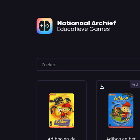
Nationaal Archief
Educatieve Games
Arch
Adiboo en de
Adiboo en het