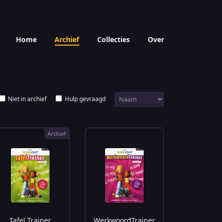
Home
Archief
Collecties
Over
Niet in archief
Hulp gevraagd
Archief
Tafel Trainer
WerkwoordTrainer