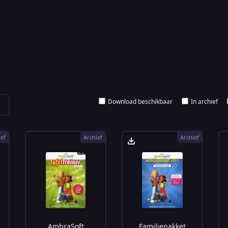
Download beschikbaar
In archief
ief
Archief
Archief
AmbraSoft
Familiepakket