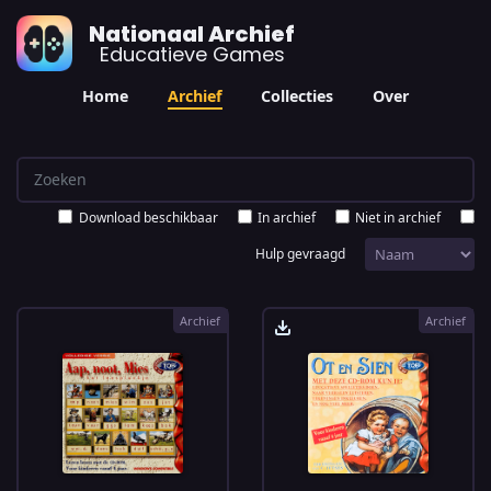
Nationaal Archief
Educatieve Games
Home
Archief
Collecties
Over
Download beschikbaar
In archief
Niet in archief
Hulp gevraagd
Archief
Archief