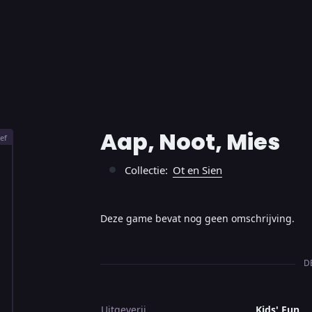
Aap, Noot, Mies
ef
Collectie:
Ot en Sien
●
Deze game bevat nog geen omschrijving.
D
Uitgeverij
Kids' Fun