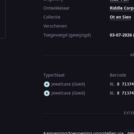
Ontwikkelaar
Riddle Corp
Collectie
Ot en Sien
Verschenen
Toegevoegd (gewijzigd)
03-07-2026 
A
Type/Staat
Barcode
💿
Jewelcase (Goed)
NL
8 71374
💿
Jewelcase (Goed)
NL
8 71374
EXTE
Aanpassing/toevoeging voorstellen via
Git