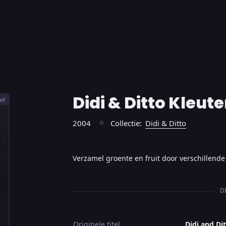
Didi & Ditto Kleute
ef
2004
Collectie:
Didi & Ditto
●
Verzamel groente en fruit door verschillende 
D
Originele titel
Didi and Di