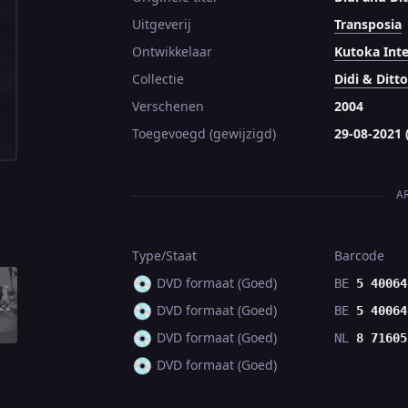
Uitgeverij
Transposia
Ontwikkelaar
Kutoka Inte
Collectie
Didi & Ditto
Verschenen
2004
Toegevoegd (gewijzigd)
29-08-2021 
A
Type/Staat
Barcode
💿
DVD formaat (Goed)
BE
5 40064
💿
DVD formaat (Goed)
BE
5 40064
💿
DVD formaat (Goed)
NL
8 71605
💿
DVD formaat (Goed)