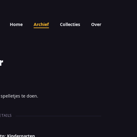
Home
Archief
Collecties
Over
r
spelletjes te doen.
ETAILS
tto: Kindergarten