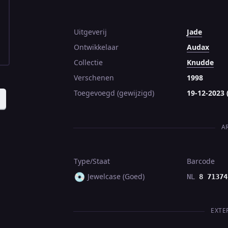
Uitgeverij
Jade
Ontwikkelaar
Audax
Collectie
Knudde
Verschenen
1998
Toegevoegd (gewijzigd)
19-12-2023 
A
Type/Staat
Barcode
💿
Jewelcase (Goed)
NL
8 71374
EXTE