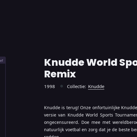
Knudde World Sp
ef
Remix
1998
Collectie:
Knudde
●
Knudde is terug! Onze onfortuinlijke Knudde
versie van Knudde World Sports Tournament
ongecensureerd. Doe mee met wereldberoem
natuurlijk voetbal en zorg dat je de beste b
redden.