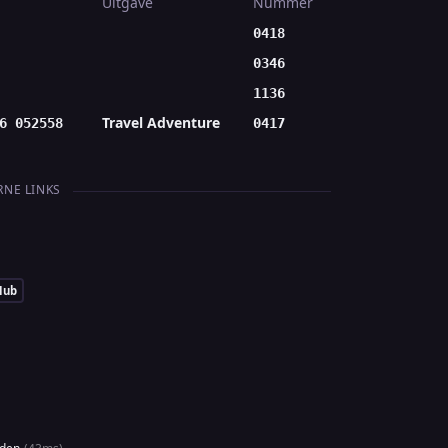
Uitgave
Nummer
0418
0346
1136
Travel Adventure
6 052558
0417
RNE LINKS
Hub