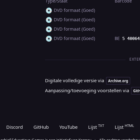
Type/Staat
Barcode
💿
DVD formaat (Goed)
💿
DVD formaat (Goed)
💿
DVD formaat (Goed)
💿
DVD formaat (Goed)
BE
5 40064
EXTE
Digitale volledige versie via
Archive.org
Aanpassing/toevoeging voorstellen via
Git
TXT
HTML
Discord
GitHub
YouTube
Lijst
Lijst