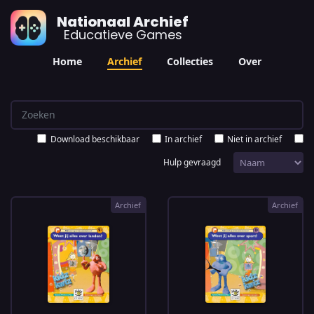
Nationaal Archief
Educatieve Games
Home
Archief
Collecties
Over
Download beschikbaar
In archief
Niet in archief
Hulp gevraagd
Archief
Archief