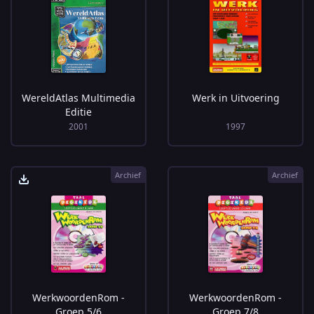
WereldAtlas Multimedia
Werk in Uitvoering
Editie
2001
1997
Archief
Archief
WerkwoordenRom -
WerkwoordenRom -
Groep 5/6
Groep 7/8