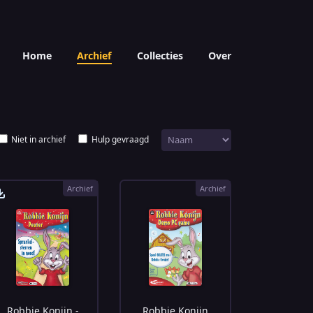
Home
Archief
Collecties
Over
Niet in archief
Hulp gevraagd
Archief
Archief
Robbie Konijn -
Robbie Konijn