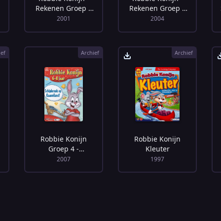
Rekenen Groep 3
Rekenen Groep 5
en 4
en 6
2001
2004
ief
Archief
Archief
Robbie Konijn
Robbie Konijn
Groep 4 -
Kleuter
Schipbreuk op
2007
1997
Kaaseiland!