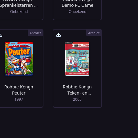
Sprankelsterren in
Demo PC Game
Nood!
Onbekend
Onbekend
Archief
Archief
Robbie Konijn
Robbie Konijn
Peuter
Teken- en
Muziekstudio
1997
2005